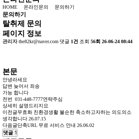
HOME
온라인문의
문의하기
문의하기
탈취제 문의
페이지 정보
관리자
the82kr@naver.com
댓글
1건
조회
56회
26-06-24 08:44
본문
안녕라세요
답변 늦어서 죄송
가능 합니다
전번 031-448-7777연략주심
상세히 설명드리지요
이전글
무효화 친환경생활 불순한 축소하고자하는 의도의소
생각합니다
26.07.15
다음글
단축URL 무료 서비스 안내
26.06.02
댓글
1